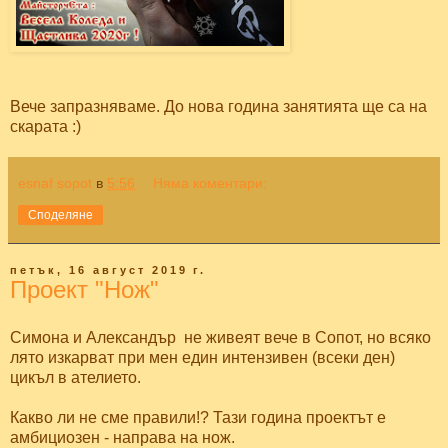
Вече запразняваме. До нова година занятията ще са на
скарата :)
esnaf sopot
в
5:56
Няма коментари:
Споделяне
петък, 16 август 2019 г.
Проект "Нож"
Симона и Александър не живеят вече в Сопот, но всяко
лято изкарват при мен един интензивен (всеки ден)
цикъл в ателието.
Какво ли не сме правили!? Тази година проектът е
амбициозен - направа на нож.