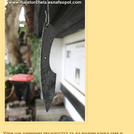
Утре ще замерим твърдостта за да видим каква сме я