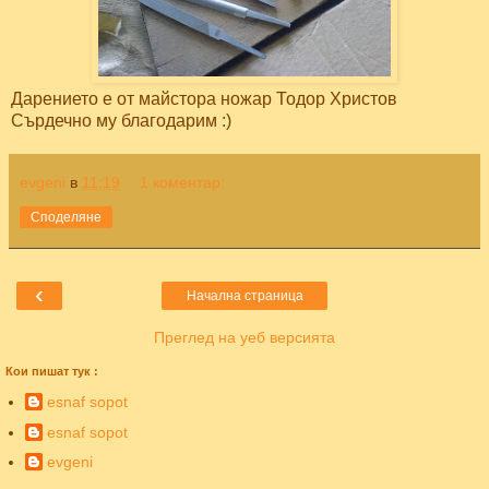
Дарението е от майстора ножар Тодор Христов
Сърдечно му благодарим :)
evgeni
в
11:19
1 коментар:
Споделяне
‹
Начална страница
Преглед на уеб версията
Кои пишат тук :
esnaf sopot
esnaf sopot
evgeni